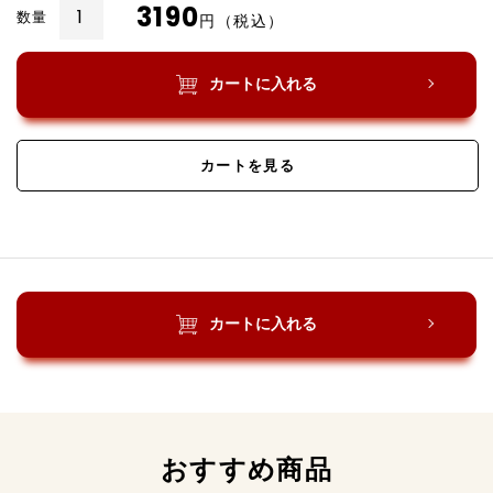
3190
久
数量
円（税込）
米
島
カートに入れる
地
図
T
カートを見る
シ
ャ
ツ
（白）
S
久
サ
カートに入れる
米
イ
島
ズ
地
個
図
T
おすすめ商品
シ