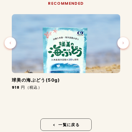
ャ
RECOMMENDED
ツ
（白）
S
サ
イ
ズ
個
球美の海ぶどう(50g)
918
円（税込）
一覧に戻る