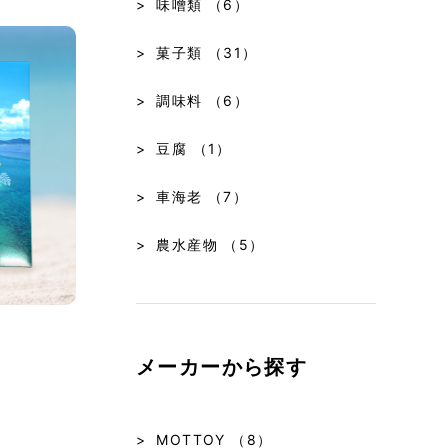
味噌類
（6）
菓子類
（31）
調味料
（6）
豆腐
（1）
車海老
（7）
農水産物
（5）
メーカーから探す
MOTTOY
（8）