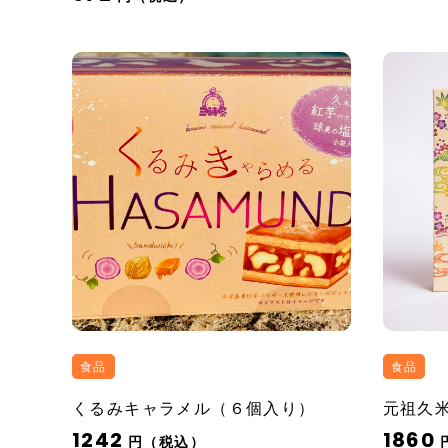
食品
食品
くるみキャラメル（６個入り）
元祖久
1242
1860
円（税込）