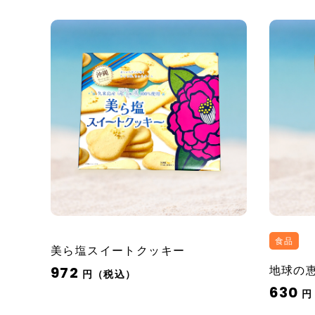
食品
美ら塩スイートクッキー
972
地球の
円（税込）
630
円