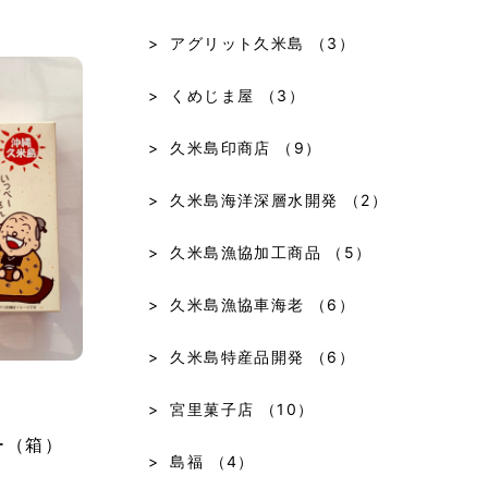
アグリット久米島
（3）
くめじま屋
（3）
久米島印商店
（9）
久米島海洋深層水開発
（2）
久米島漁協加工商品
（5）
久米島漁協車海老
（6）
久米島特産品開発
（6）
宮里菓子店
（10）
ー（箱）
島福
（4）