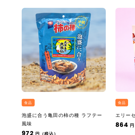
食品
食品
泡盛に合う亀田の柿の種 ラフテー
エリー
風味
864
円
972
円（税込）