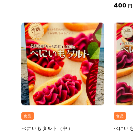
400
円
食品
食品
べにいもタルト（中）
べにい