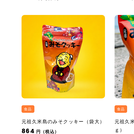
食品
食品
元祖久米島のみそクッキー（袋大）
元祖久
864
ｇ）
円（税込）